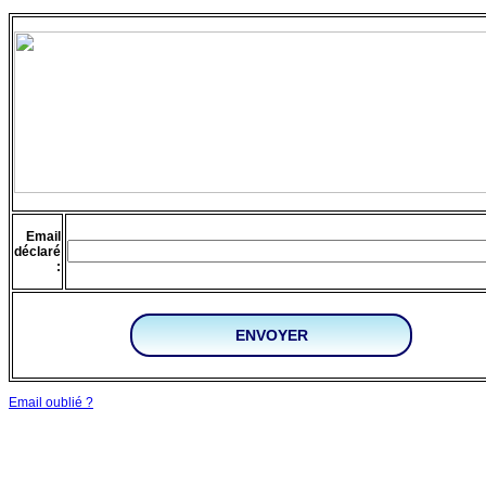
Email
déclaré
:
Email oublié ?